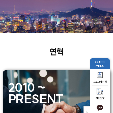
tawatchai07(출처 Freepik)
연혁
QUICK
MENU
프로그램 신청
2010 ~
1980 ~
PRESENT
2009
대관신청