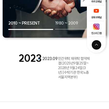
카카오채널
유튜브채널
2010 ~ PRESENT
2010 ~ PRESENT
1980 ~ 2009
1980 ~ 2009
인스타그램
2023
2023.09
민간위탁 재위탁 협약체
결(2025년9월 25일~
2028년 9월 24일(3
년)]수탁기관:한국노총
서울지역본부)